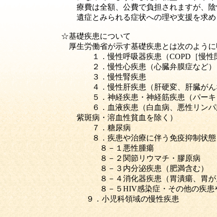
療費は全額、公費で負担されますが、陰性になり
遺症とみられる症状への理や支援を求める声
☆基礎疾患について
厚生労働省が示す基礎疾患とは次のように明記
１．慢性呼吸器疾患（COPD［慢
２．慢性心疾患（心臓弁膜症など）
３．慢性腎疾患
４．慢性肝疾患（肝硬変、肝臓がん
５．神経疾患・神経筋疾患（パーキ
６．血液疾患（白血病、悪性リンパ
紫斑病・溶血性貧血を除く）
７．糖尿病
８．疾患や治療に伴う免疫抑制状態
８－１悪性腫瘍
８－２関節リウマチ・膠原病
８－３内分泌疾患（肥満含む）
８－４消化器疾患（胃潰瘍、胃が
８－５HIV感染症・その他の疾
９．小児科領域の慢性疾患