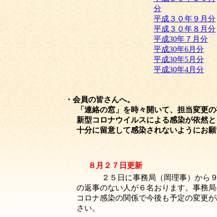
分
平成３０年９月分
平成３０年８月分
平成30年７月分
平成30年6月分
平成30年5月分
平成30年4月分
・会員の皆さんへ。
「連絡の窓」を時々開いて、担当変更の有無の
新型コロナウイルスによる感染が依然として拡大
十分に留意して感染されないようにお願い
８月２７日更新
２５日に事務局（岡理事）から
の返事のない人が６名おります。事務局に返
コロナ感染の関係で今後も予定の変更が出てきま
さい。