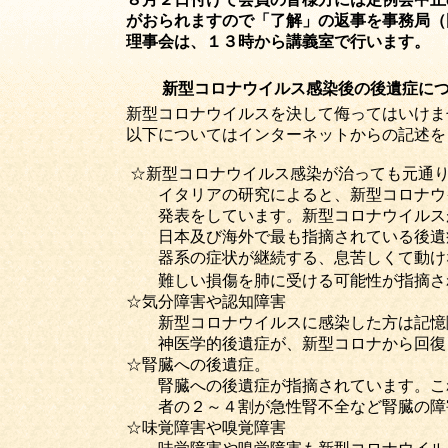
がおられますので「了解」の返事を事務局（岡理事
理事会は、１３時から講義室で行います。
新型コロナウイルス感染後の後遺症に
新型コロナウイルスを決して侮ってはいけません
以下についてはインターネットからの記述をま
☆新型コロナウイルス感染が治っても元通りの
イタリアの研究によると、新型コロナウイルスに
発表をしています。新型コロナウイルスがさらな
日本及び海外で最も指摘されている後遺症が肺へ
器系の症状が継続する、息苦しくて動けないと
難しい損傷を肺に受ける可能性が指摘され
☆気分障害や認知障害
新型コロナウイルスに感染した方は記憶障害、心的
神医学的後遺症が、新型コロナから回復したのち
☆腎臓への後遺症
。
腎臓への後遺症が指摘されています。これはアメ
者の２～４割が急性腎不全など腎臓の障害を
☆味覚障害や嗅覚障害