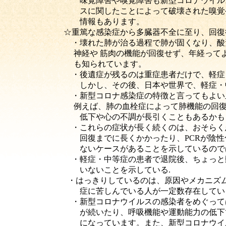
味覚障害や嗅覚障害も新型コロナウイルスが陰性に
スに関したことによって破壊された嗅覚や味覚を
情報もあります。
☆
重篤な感染症から多臓器不全に至り、回復
・壊れた肺が治る過程で肺が固くなり、酸素の交換
神経や 筋肉の機能が回復せず、年経ってようやく
も知られています。
・後遺症が残るのは重症患者だけで、軽症・中等症
しかし、その後、日本や世界で、軽症・中等症の
・新型コロナ感染症の特徴と言ってもよい血栓症。
例えば、肺の血栓症によって肺機能の回復が悪いこ
低下や心の不調が長引くこともあるかもし
・これらの症状が長く続くのは、おそらく患者がウ
回復までに長くかかったり、PCRが陰性化しても
ないケースがあることを示しているのではな
・軽症・中等症の患者で退院後、ちょっと動くとす
いないことを示している.
・はっきりしているのは、原因やメカニズムはまだ
症に苦しんでいる人が一定数存在していると
・新型コロナウイルスの感染者をめぐって
が続いたり、呼吸機能や運動能力の低下で日常生
になっています。また、新型コロナウイルス感染