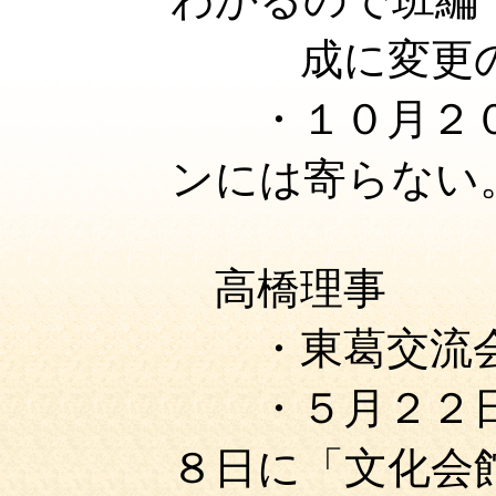
成に変更の
・１０月２０
ンには寄らない
高橋理事
・東葛交流会
・５月２２日
８日に「文化会