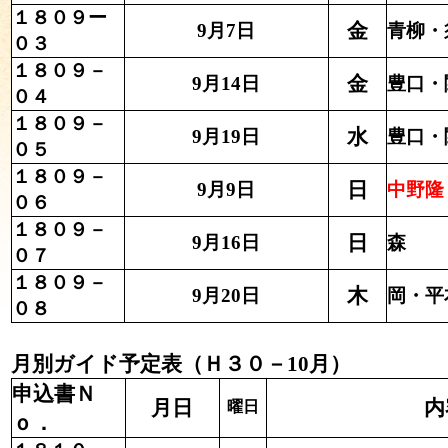
１８０９ー
金
9月7日
青柳・
０３
１８０９－
金
9月14日
豊口・
０４
１８０９－
水
9月19日
豊口・
０５
１８０９－
日
9月9日
中野隆
０６
１８０９－
日
9月16日
森
０７
１８０９－
木
9月20日
岡・平
０８
月別ガイド予定表（Ｈ３０－10月）
申込書Ｎ
月日
内
曜日
ｏ．