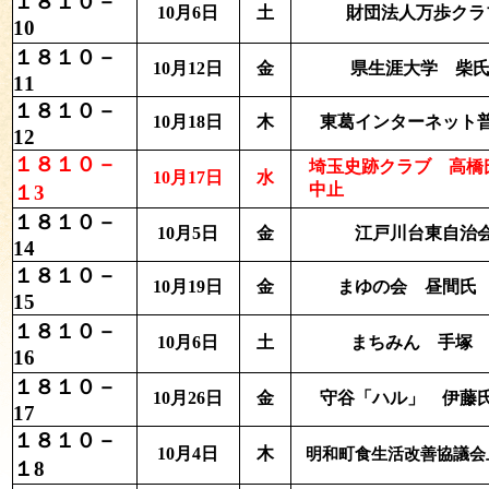
１８１０－
10月6日
土
財団法人万歩クラ
10
１８１０－
10月12日
金
県生涯大学 柴氏
11
１８１０－
10月18日
木
東葛インターネット普
12
１８１０－
埼玉史跡クラブ 高橋氏
10月17日
水
中止
１3
１８１０－
10月5日
金
江戸川台東自治会
14
１８１０－
10月19日
金
まゆの会 昼間氏 
15
１８１０－
10月6日
土
まちみん 手塚 
16
１８１０－
10月26日
金
守谷「ハル」 伊藤氏
17
１８１０－
10月4日
木
明和町食生活改善協議会
１8