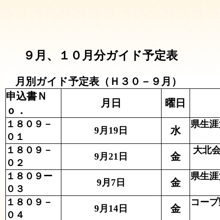
９月、１０月分ガイド予定表
月別ガイド予定表（Ｈ３０－９月）
申込書Ｎ
月日
曜日
ｏ．
１８０９－
県生涯
水
9月19日
０１
１８０９－
大北
金
9月21日
０２
１８０９ー
県生涯
金
9月7日
０３
１８０９－
コープ
金
9月14日
０４