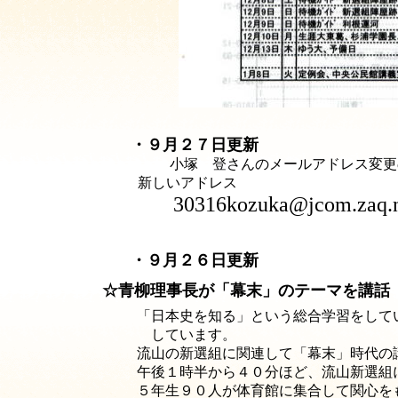
・９月２７日更新
小塚 登さんのメールアドレス変更
新しいアドレス
30316kozuka@jcom.zaq.n
・９月２６日更新
☆青柳理事長が「幕末」のテーマを講話
「日本史を知る」という総合学習をして
しています。
流山の新選組に関連して「幕末」時代の
午後１時半から４０分ほど、流山新選組
５年生９０人が体育館に集合して関心を