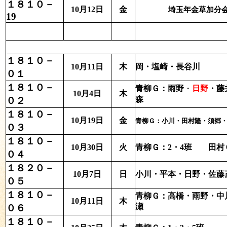
１８１０－
10月12日
金
埼玉年金草加分会
19
１８１０－
10月11日
木
岡・塩崎・長谷川
０１
１８１０－
青柳Ｇ：雨野
・
日野
・藤
10月4日
木
森
０２
１８１０－
10月19日
金
青柳Ｇ：小川・田村隆・須郷
０３
１８１０－
10月30日
火
青柳Ｇ：2・4班 田村
０４
１８２０－
10月7日
日
小川・平本・日野・佐藤
０５
１８１０－
青柳Ｇ：高橋・
雨野
・
10月11日
木
瀬
０６
１８１０－