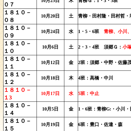
10月25日
木
青柳Ｇ：1・3・5班
０７
１８１０－
10月20日
土
青柳・田村隆・田村哲・
０８
１８１０－
10月24日
水
1・5・6班
青柳、小川、
０９
１８１０－
10月6日
土
2・3・4班 須郷Ｇ：
小
１０
１８１０－
10月12日
金
2班：
須郷・中野・佐藤
１１
１８１０－
10月18日
木
4班：
高橋・中川
１２
１８１０－
10月17日
水
5班：中止
１3
１８１０－
10月5日
金
1・6班：
青柳G:・小川
１４
１８１０－
10月19日
金
6班：豊口・佐違・森
１５