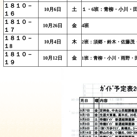
１８１０－
10月6日
土
１・6班：青柳・小川・
１６
１８１０－
10月26日
金
4班
１７
１８１０－
10月4日
木
2班：
須郷・鈴木・佐藤茂
１8
１８１０－
10月12日
金
1班：
青柳・小川・雨野・
１９