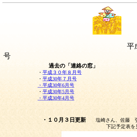
平
号
過去の「連絡の窓」
・
平成３０年８月号
・
平成30年７月号
・平成30年6月号
・
平成30年5月号
・平成30年4月号
・１０月３日更新
塩崎さん、佐藤 
下記予定表を見て、至急出欠