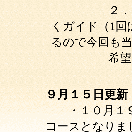
２．
くガイド（1回
るので今回も
希望
９月１５日更新
・１０月１
コースとなりま