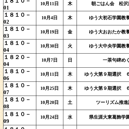
１８１０－
10月11日
木
朝ごはん会 松沢
01
１８１０－
10月4日
木
ゆう大初石学園教養
02
１８１０－
10月19日
金
ゆう大おおたか教養
03
１８１０－
10月30日
火
ゆう大中央学園教養
04
１８２０－
10月7日
日
一茶句碑め
04
１８１０－
10月11日
木
ゆう大第９期選択 
06
１８１０－
10月25日
木
ゆう大第９期選択 
07
１８１０－
10月20日
土
ツーリズム推進
08
１８１０－
10月24日
水
県生涯大東葛飾学
09