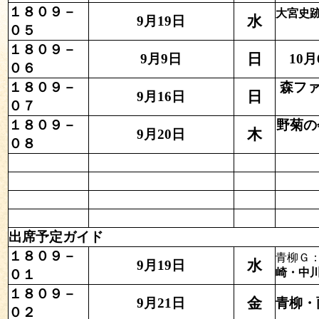
１８０９－
大宮史
水
9月19日
０５
１８０９－
日
9月9日
10
０６
１８０９－
森フ
日
9月16日
０７
１８０９－
野菊の
木
9月20日
０８
出席予定ガイド
１８０９－
青柳Ｇ
水
9月19日
崎・中
０１
１８０９－
金
9月21日
青柳・
０２