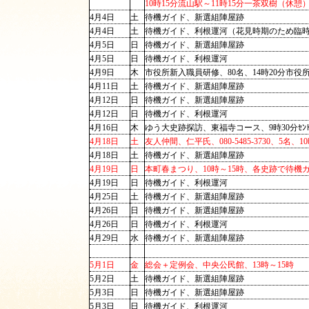
10時15分流山駅～11時15分一茶双樹（休憩
4月4日
土
待機ガイド、新選組陣屋跡
4月4日
土
待機ガイド、利根運河（花見時期のため臨
4月5日
日
待機ガイド、新選組陣屋跡
4月5日
日
待機ガイド、利根運河
4月9日
木
市役所新入職員研修、80名、14時20分市役所～
4月11日
土
待機ガイド、新選組陣屋跡
4月12日
日
待機ガイド、新選組陣屋跡
4月12日
日
待機ガイド、利根運河
4月16日
木
ゆう大史跡探訪、東福寺コース、9時30分ｾﾝﾄﾗ
4月18日
土
友人仲間、仁平氏、080-5485-3730、5名
4月18日
土
待機ガイド、新選組陣屋跡
4月19日
日
本町春まつり、10時～15時、各史跡で待機
4月19日
日
待機ガイド、利根運河
4月25日
土
待機ガイド、新選組陣屋跡
4月26日
日
待機ガイド、新選組陣屋跡
4月26日
日
待機ガイド、利根運河
4月29日
水
待機ガイド、新選組陣屋跡
5月1日
金
総会＋定例会、中央公民館、13時～15時
5月2日
土
待機ガイド、新選組陣屋跡
5月3日
日
待機ガイド、新選組陣屋跡
5月3日
日
待機ガイド、利根運河