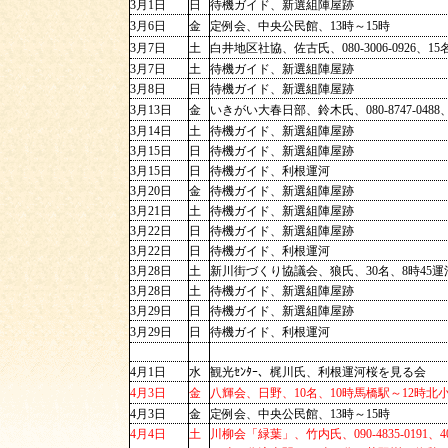
3月1日
日
待機ガイド、新選組陣屋跡
3月6日
金
定例会、中央公民館、13時～15時
3月7日
土
白井地区社協、佐古氏、080-3006-0926、
3月7日
土
待機ガイド、新選組陣屋跡
3月8日
日
待機ガイド、新選組陣屋跡
3月13日
金
いきがい大春日部、鈴木氏、080-8747-048
3月14日
土
待機ガイド、新選組陣屋跡
3月15日
日
待機ガイド、新選組陣屋跡
3月15日
日
待機ガイド、利根運河
3月20日
金
待機ガイド、新選組陣屋跡
3月21日
土
待機ガイド、新選組陣屋跡
3月22日
日
待機ガイド、新選組陣屋跡
3月22日
日
待機ガイド、利根運河
3月28日
土
新川街づくり協議会、狼氏、30名、8時45
3月28日
土
待機ガイド、新選組陣屋跡
3月29日
日
待機ガイド、新選組陣屋跡
3月29日
日
待機ガイド、利根運河
4月1日
水
観光ｾﾝﾀｰ、梶川氏、利根運河桜を見る会
4月3日
金
八輝会、日野、10名、10時
4月3日
金
定例会、中央公民館、13時～15時
4月4日
土
川柳会「緑葉」、竹内氏、090-4835-0191、