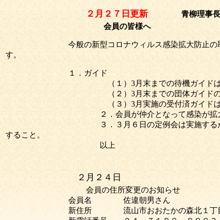
２月２７日更新
青柳理事
会員の皆様へ
今般の新型コロナウィルス感染拡大防止の取り
す。
１．ガイド
（１）3月末までの待機ガイド
（２）3月末までの団体ガイド
（３）3月実施の受付済ガイド
２．会員が仲介となって感染が拡
３．３月６日の定例会は実施する
すること。
以上
２月２４日
会員の住所変更のお知らせ
会員名 佐違朝男さん
新住所 流山市おおたかの森北１丁目２