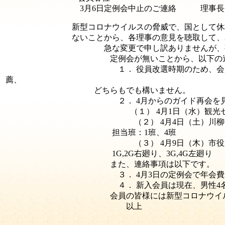
3月6日定例会中止のご連絡 理事長 
新型コロナウイルスの脅威で、国として休校な
ないことから、各理事の意見を聴取して、
急な変更で申し訳ありませんが、
定例会が無いことから、以下の
１． 役員改選時期のため、
薦、
どちらもでも構いません。
２． 4月からのガイド再会
（１） 4月1日（水）観
（２） 4月4日（土）川柳会
担当班：1班、4班
（３） 4月9日（木）市
1G,2G右廻り、3G,4G左廻り
また、連絡事項は以下です。
３． 4月3日の定例会で年会費
４． 新入会員は現在、男性4
会員の皆様には新型コロナウイ
以上