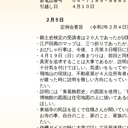
新電話番号 ０４－７１８９－８８８３ （４
引越し日 ４月１０日
２月５日
定例会要旨 （令和2年２月４日
・郷土史検定の受講者は２０人であったが試験を受
・江戸回廊のマップは、三つ折りであったが
・おびしゃ行事は、今後、１月第３日曜日に
・４月１９日（日）の春まつりは、前回と同
・真実を追求することは大事であるが、説明
十分気を付けてほしい。気遣いをもってや
・飛地山の現状は、不動産屋が４人位所有者
が建った時に説明を難しい方向にもってい
たい。
・説明には「東葛飾郡史」の図面を使用し
博物館の図面は住宅地図の上に描いてある
ほしい。
・東福寺の民話を近くで住職さんが聞いてい
お寺の事、自分のこと、家のこと、家族の
たい。
・待機ガイドの時に大声で話して近所迷惑に