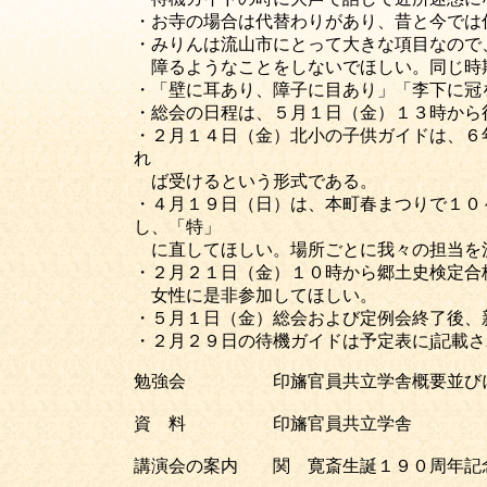
・お寺の場合は代替わりがあり、昔と今では
・みりんは流山市にとって大きな項目なので
障るようなことをしないでほしい。同じ時
・「壁に耳あり、障子に目あり」「李下に
・総会の日程は、５月１日（金）１３時から
・２月１４日（金）北小の子供ガイドは、６
れ
ば受けるという形式である。
・４月１９日（日）は、本町春まつりで１０
し、「特」
に直してほしい。場所ごとに我々の担当を
・２月２１日（金）１０時から郷土史検定合
女性に是非参加してほしい。
・５月１日（金）総会および定例会終了後、
・２月２９日の待機ガイドは予定表にj記載
勉強会 印旛官員共立学舎概要並びに設
資 料 印旛官員共立学
講演会の案内 関 寛斎生誕１９０