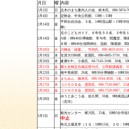
月日
曜
内容
2月2日
日
志木のまち案内人の会、鈴木氏、080-5874-7
2月4日
火
定例会、中央公民館、13時～15時
平和台自治会、３名、14時
2月14日
金
柳）
北小こどもガイド、６年生５０名、３年生１
2月14日
金
A班：8時40分博物館、常与寺、閻魔堂、陣
Ｂ班：8時40分浅間神社、流鉄、陣屋跡、閻
2月18日
火
川柳会「緑葉」、竹内氏、090-4835-019
2月19日
水
生涯大OB6班、岩淵氏、090-6005-5710、
2月20日
木
健康ｾﾝﾀｰ、小泉氏、04-7143-3168、20
2月21日
金
郷土史検定合格証授与式、公民館講義室、
2月22日
土
南中美術部、20名、8時30分博物館～10時
2月27日
木
まちみん、橋本氏、090-1934-3058、
2月27日
木
コスモＯＢ会、渡部氏、090-7529-0967、2
2月28日
金
コスモＯＢ会、渡部氏、090-7529-0967、
ゆうと歩こう会、佐久間、10名、
2月28日
金
（宮河）
観光センター、梶川氏、25名、10時5分市
3月1日
日
中止
秋元土蔵見学（１Ｇ：10時15分、２Ｇ：10時