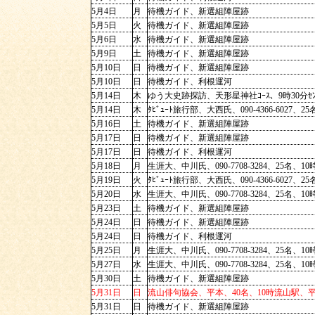
5月4日
月
待機ガイド、新選組陣屋跡
5月5日
火
待機ガイド、新選組陣屋跡
5月6日
水
待機ガイド、新選組陣屋跡
5月9日
土
待機ガイド、新選組陣屋跡
5月10日
日
待機ガイド、新選組陣屋跡
5月10日
日
待機ガイド、利根運河
5月14日
木
ゆう大史跡探訪、天形星神社ｺｰｽ、9時30分ｾﾝﾄ
5月14日
木
ﾀﾋﾞｭｰﾄ旅行部、大西氏、090-4366-6027、
5月16日
土
待機ガイド、新選組陣屋跡
5月17日
日
待機ガイド、新選組陣屋跡
5月17日
日
待機ガイド、利根運河
5月18日
月
生涯大、中川氏、090-7708-3284、25名、
5月19日
火
ﾀﾋﾞｭｰﾄ旅行部、大西氏、090-4366-6027、
5月20日
水
生涯大、中川氏、090-7708-3284、25名、
5月23日
土
待機ガイド、新選組陣屋跡
5月24日
日
待機ガイド、新選組陣屋跡
5月24日
日
待機ガイド、利根運河
5月25日
月
生涯大、中川氏、090-7708-3284、25名、
5月27日
水
生涯大、中川氏、090-7708-3284、25名、
5月30日
土
待機ガイド、新選組陣屋跡
5月31日
日
流山俳句協会、平本、40名、10時
5月31日
日
待機ガイド、新選組陣屋跡