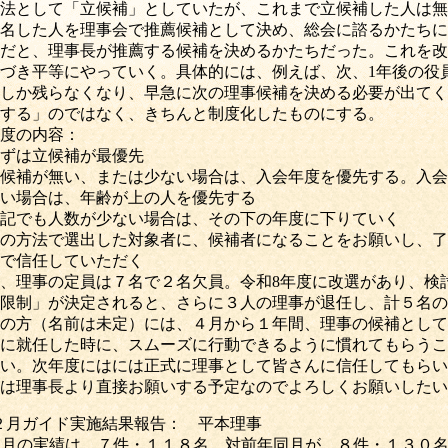
として「立候補」としていたが、これまで立候補した人は無
した人を理事会で推薦候補として決め、総会に諮るかたちに
と、理事長が推薦する候補を決めるかたちだった。これを改め
き平等にやっていく。具体的には、例えば、次、1年後の役
か残らなくなり、早急に次の理事候補を決める必要が出てく
る」のではなく、きちんと制度化したものにする。
度の内容：
は立候補が最優先
補が無い、または少ない場合は、入会年度を優先する。入会
合は、年齢が上の人を優先する
でも人数が少ない場合は、その下の年度に下りていく
方法で選出した対象者に、候補者になることをお願いし、了
信任していただく
、理事の定員は７名で２名欠員。令和8年度に改選があり、検
制」が決定されると、さらに３人の理事が退任し、計５名の
方（名前は未定）には、４月から１年間、理事の候補として
就任した時に、スムーズに行動できるように慣れてもらうこ
。次年度にはには正式に理事として皆さんに信任してもらい
理事長より直接お願いする予定なのでよろしくお願いしたい
２月ガイド実施結果報告： 平本理事
２
月の実績は、
７
件・
１１８
名。対前年同月が、８件・１３０