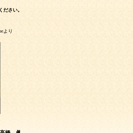
ください。
beより
 眞