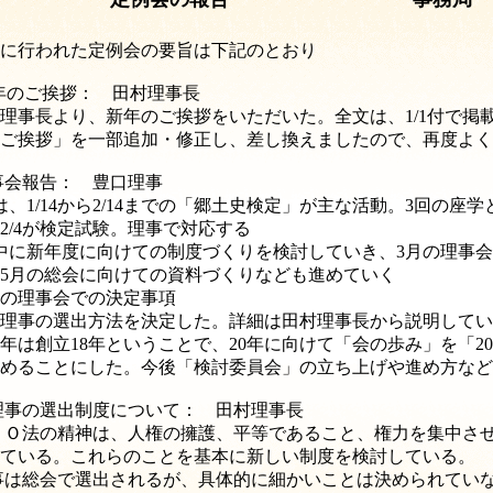
に行われた定例会の要旨は下記のとおり
年のご挨拶： 田村理事長
長より、新年のご挨拶をいただいた。全文は、1/1付で掲
挨拶」を一部追加・修正し、差し換えましたので、再度よく
事会報告： 豊口理事
、1/14から2/14までの「郷土史検定」が主な活動。3回の座学
/4が検定試験。理事で対応する
に新年度に向けての制度づくりを検討していき、3月の理事会
月の総会に向けての資料づくりなども進めていく
の理事会での決定事項
事の選出方法を決定した。詳細は田村理事長から説明してい
創立18年ということで、20年に向けて「会の歩み」を「2
ることにした。今後「検討委員会」の立ち上げや進め方など
事の選出制度について： 田村理事長
ＰＯ法の精神は、人権の擁護、平等であること、権力を集中さ
いる。これらのことを基本に新しい制度を検討している。
は総会で選出されるが、具体的に細かいことは決められてい