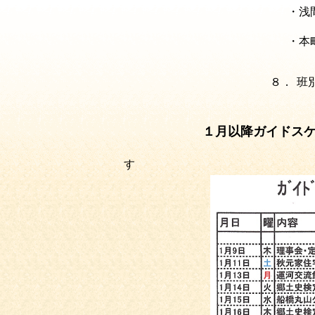
・浅
発
・本
配
８．
班
１月以降ガイドスケ
す