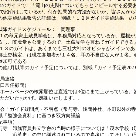
2/4のガイドで、「流山の史跡についてもっとアピールする必要
で紹介はしているが、何か効果的な方法がないか、皆さんから
の他実施結果報告の詳細は、別紙「１２月ガイド実施結果」の
以降ガイドスケジュール： 岡理事
1１
の秋元家土蔵見学会は、事務局対応となっているが、屋根が
し、閻魔堂も公開するので、土蔵見学を兼ねてガイドできる
/１３のガイドは、あくまでも三社大神のオビシャがメインであ
郷土史検定」は現在参加者が１４名。耳の不自由な人が１名。
加可である
の他
1
月以降のガイド予定については、別紙「ガイド予定表
202
局連絡：
口常任顧問）
ームページ
の検索順位は直近では3位にまで上がっている。
いたおかげ。感謝いたします。。
会「ガイド疑問点・不明点（常与寺、浅間神社、本町以外の寺
「勉強会資料」に基づき双方向議論
記事項）
与寺：印旛官員共立学舎の当時の様子については「茂木学校（
史」の中に詳述されているので参考にしてほしい（平