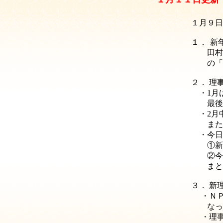
１月９日
１．
新
田村理事
の「ご
２． 理
・1月は
最後2
・2月中
また5
・今日
①新理
②今年は
まとめ
３．
新理
・
Ｎ
なって
・理事