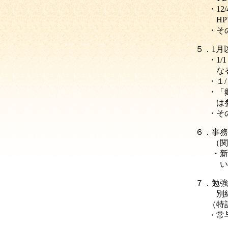
・1
HP
・そ
５．
1月
・
1/
なる
・１
・「
は参
・そ
６．
事務
（関
・新ホ
いただ
７．
勉強
別紙
（特
・常
沿革