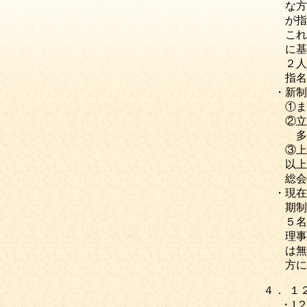
な方法
が指名
これだ
に基づ
２人し
指名す
・新制
①まず
②立候
多い場
③上記
以上の
総会で
・現在
期制限
５名の
理事に
は無い
方には
４．
１
・
1