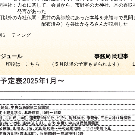
間神社：力石に関して、会員から、市野谷の天神社、木の香取
言があった
町以外の寺社仏閣：思井の薬師院にあった本尊を東福寺で見聞
布済み）を谷田かをるさんが説明した
別ミーティング
ジュール
事務局 岡理事
印刷は こちら （５月以降の予定も見られます） １