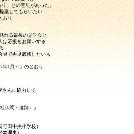
あり」との意見があった。
提案してもらいたい
とおり
見れる最後の見学会と
人は応援をお願いする
る
会員で再度履修したい人
５
年
1
月～」
のとおり
皆さんに協力して
社仏閣・遺跡）」
現野田中央小学校）
本理事）