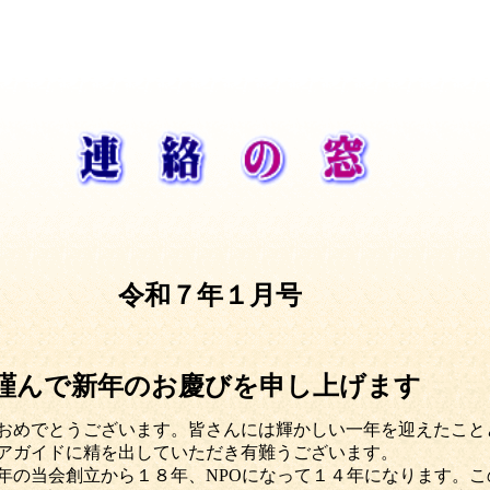
令和７年１月号
謹んで新年のお慶びを申し上げます
おめでとうございます。皆さんには輝かしい一年を迎えたこと
アガイドに精を出していただき有難うございます。
年の当会創立から１８年、
NPO
になって１４年になります。こ