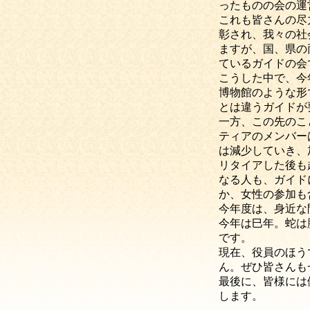
ったものの会の運
これも皆さんの尽
彰され、我々の社
ますが、国、県の
ているガイドの会
こうした中で、今
博物館のような形
とは違うガイドが
一方、この先のこ
ティアのメンバー
は減少していき、
リタイアした後も
なる人も、ガイド
か、女性の参加も
今年度は、身近な
今年は巳年。蛇は
です。
現在、役員のほう
ん。ぜひ皆さんも
最後に、皆様には
します。