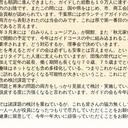
営も順調に進んできました。ガイドした総数も１０万人に達す
力のお陰です。またこの間には、国や県をはじめ、市、商工会
会貢献が認められています。千葉県にはボランティアガイドの
両方から表彰されたのは当会のみです。これは県で第一番目の
であると言えます。
年３月末には「白みりんミュージアム」が開館、また「秋元家
で開館の予定です。今年はガイドコースの中に組み込まれるこ
要求されます。どう対応するか、理事会で決めていきます。
とを考えるとガイドの会は必ずしも安泰とは言えません。とい
はリタイアした人達に支えられていますが、団塊の世代はピー
加えて定年の延長、働く期間も長くなり７０歳、７５歳までと
趣味はネットなども含め多様化している。つまりこれからはガ
に訪れる人も少なくなる可能性が大きいということ。これにど
含め検討課題です。
問題と将来の問題の両方をしっかり見据えて検討・実施してい
脱皮する度に力強くなると言われています。ガイドの会も今年
では諸課題の検討を重ねているが、これも皆さんの協力無くし
一人一人が役員になったつもりで尽力していただくことをお願
健康に留意して、今年一年大いに頑張っていただくことをお願